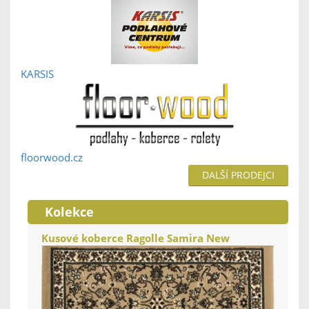
KARSIS
floorwood.cz
DALŠÍ PRODEJCI
Kolekce
Kusové koberce Ragolle Samira New