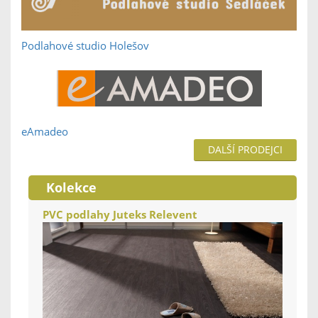
Podlahové studio Holešov
eAmadeo
DALŠÍ PRODEJCI
Kolekce
PVC podlahy Juteks Relevent