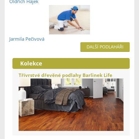
Oldřich Hájek
Jarmila Pečivová
DALŠÍ PODLAHÁŘI
Kolekce
Třívrstvé dřevěné podlahy Barlinek Life