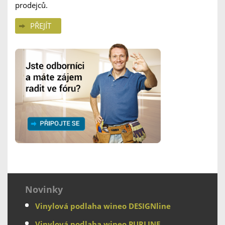
prodejců.
PŘEJÍT
Novinky
Vinylová podlaha wineo DESIGNline
Vinylová podlaha wineo PURLINE