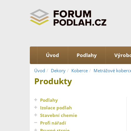
Úvod
Podlahy
Výrobc
Úvod
Dekory
Koberce
Metrážové koberc
Produkty
Podlahy
Izolace podlah
Stavební chemie
Profi nářadí
Brusné stroje