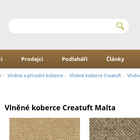
i
Prodejci
Podlaháři
Články
e
Vlněné a přírodní koberce
Vlněné koberce Creatuft
Vlněn
Vlněné koberce Creatuft Malta