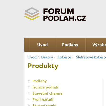
Úvod
Podlahy
Výrobc
Úvod
Dekory
Koberce
Metrážové koberc
Produkty
Podlahy
Izolace podlah
Stavební chemie
Profi nářadí
Brusné stroje