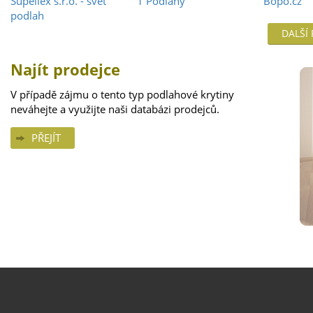
Supellex s.r.o. - svět
1 Podlahy
Bopo.cz
podlah
DALŠÍ
Najít prodejce
V případě zájmu o tento typ podlahové krytiny
neváhejte a využijte naši databázi prodejců.
PŘEJÍT