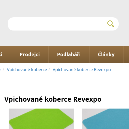
i
Prodejci
Podlaháři
Články
e
Vpichované koberce
Vpichované koberce Revexpo
Vpichované koberce Revexpo