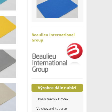
Beaulieu International
Group
Výrobce dále nabízí
Umělý trávník Orotex
Vpichované koberce