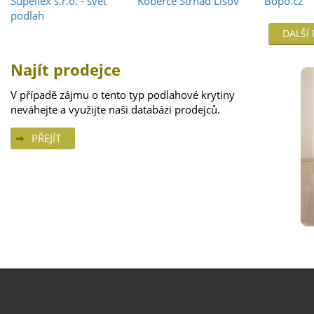
Supellex s.r.o. - svět
Koberce Strnad Lišov
Bopo.cz
podlah
DALŠÍ
Najít prodejce
V případě zájmu o tento typ podlahové krytiny
neváhejte a využijte naši databázi prodejců.
PŘEJÍT