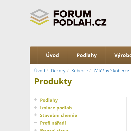
Úvod
Podlahy
Výrobc
Úvod
Dekory
Koberce
Zátěžové koberce
Produkty
Podlahy
Izolace podlah
Stavební chemie
Profi nářadí
Brusné stroje