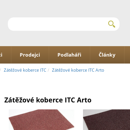
i
Prodejci
Podlaháři
Články
Zátěžové koberce ITC
Zátěžové koberce ITC Arto
Zátěžové koberce ITC Arto