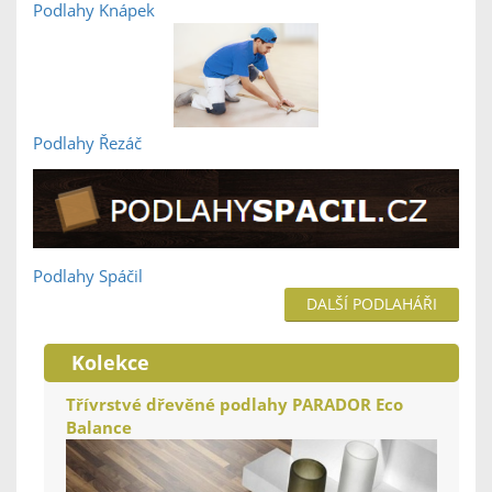
Podlahy Knápek
Podlahy Řezáč
Podlahy Spáčil
DALŠÍ PODLAHÁŘI
Kolekce
Třívrstvé dřevěné podlahy PARADOR Eco
Balance