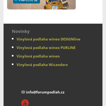
Novinky
Vinylová podlaha wineo DESIGNline
Vinylová podlaha wineo PURLINE
Vinylová podlaha wineo
Vinylová podlaha Wicanders
info@forumpodlah.cz