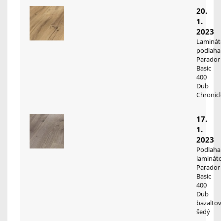
20.
1.
2023
Laminát
podlaha
Parador
Basic
400
Dub
Chronicl
17.
1.
2023
Podlaha
laminát
Parador
Basic
400
Dub
bazalto
šedý