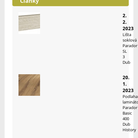
Články
2.
2.
2023
Lišta
soklová
Parador
SL
3
Dub
20.
1.
2023
Podlaha
laminát
Parador
Basic
400
Dub
History