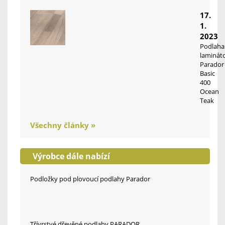
17.
1.
2023
Podlaha
laminát
Parador
Basic
400
Ocean
Teak
Všechny články »
Výrobce dále nabízí
Podložky pod plovoucí podlahy Parador
Třívrstvé dřevěné podlahy PARADOR