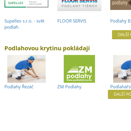
Supellex s.r.o. - svět
FLOOR SERVIS
Podlahy B
podlah
DALŠÍ
Podlahovou krytinu pokládají
Podlahy Řezáč
ZM Podlahy
Podlahářs
DALŠÍ P