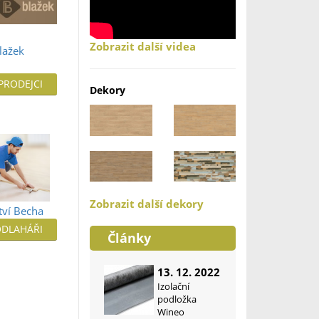
Zobrazit další videa
lažek
 PRODEJCI
Dekory
Zobrazit další dekory
tví Becha
ODLAHÁŘI
Články
13. 12. 2022
Izolační
podložka
Wineo