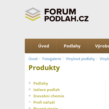
Úvod
Podlahy
Výrobc
Úvod
Fotogalerie
Vinylové podlahy
Vinyl
Produkty
Podlahy
Izolace podlah
Stavební chemie
Profi nářadí
Brusné stroje