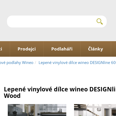
i
Prodejci
Podlaháři
Články
ové podlahy Wineo
Lepené vinylové dílce wineo DESIGNline 
Lepené vinylové dílce wineo DESIGNli
Wood