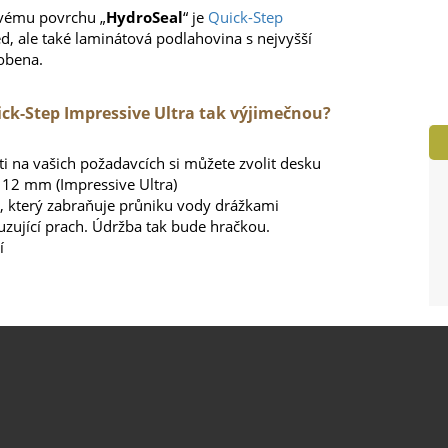
vému povrchu „
HydroSeal
“ je
Quick-Step
d, ale také laminátová podlahovina s nejvyšší
robena.
ck-Step Impressive Ultra tak výjimečnou?
ti na vašich požadavcích si můžete zvolit desku
 12 mm (Impressive Ultra)
 který zabraňuje průniku vody drážkami
uzující prach. Údržba tak bude hračkou.
í