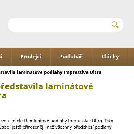
i
Prodejci
Podlaháři
Články
stavila laminátové podlahy Impressive Ultra
představila laminátové
ra
novou kolekcí laminátové podlahy Impressive Ultra. Tato
obí ještě přirozeněji, než všechny předchozí podlahy.