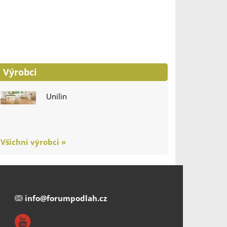
Výrobci
Unilin
Všichni výrobci »
info@forumpodlah.cz