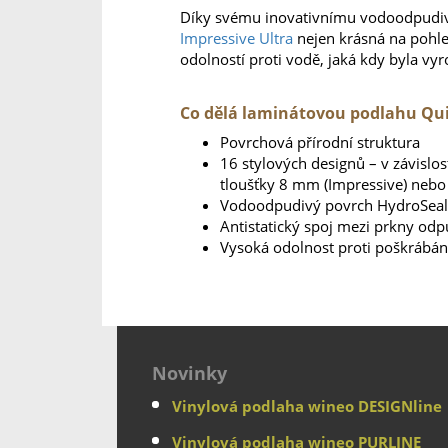
Díky svému inovativnímu vodoodpudi
Impressive Ultra
nejen krásná na pohle
odolností proti vodě, jaká kdy byla vy
Co dělá laminátovou podlahu Qui
Povrchová přírodní struktura
16 stylových designů – v závislos
tloušťky 8 mm (Impressive) nebo
Vodoodpudivý povrch HydroSeal,
Antistatický spoj mezi prkny odp
Vysoká odolnost proti poškrábán
Novinky
Vinylová podlaha wineo DESIGNline
Vinylová podlaha wineo PURLINE