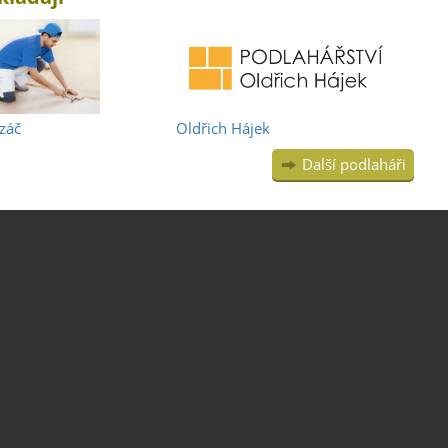
záč
Oldřich Hájek
Další podlaháři