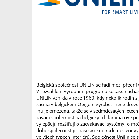
Belgická společnost UNILIN se řadí mezi přední
V rozsáhlém výrobním programu se také nacházej
UNILIN vznikla v roce 1960, kdy několik rodin 
začíná v belgickém Ooigem vyrábět lněné dřevot
lnu je omezená, takže se v sedmdesátých letech
zavádí společnost na belgický trh laminátové p
vylepšují, rozšiřují o zacvakávací systémy, o m
době společnost přináší širokou řadu designovýc
ve všech typech interiérů. Společnost Unilin se