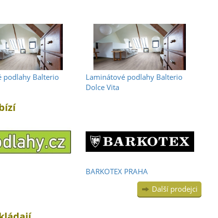
 podlahy Balterio
Laminátové podlahy Balterio
Dolce Vita
bízí
BARKOTEX PRAHA
Další prodejci
kládají