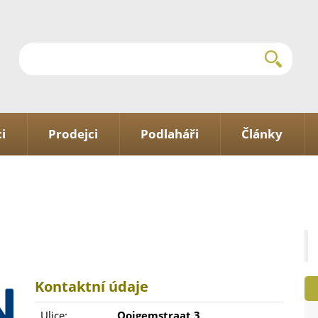
i
Prodejci
Podlaháři
Články
Kontaktní údaje
Ulice:
Ooigemstraat 3