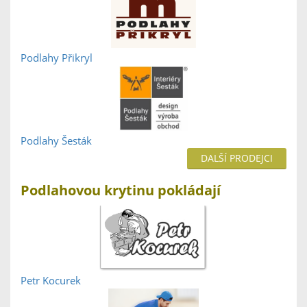
Podlahy Přikryl
Podlahy Šesták
DALŠÍ PRODEJCI
Podlahovou krytinu pokládají
Petr Kocurek