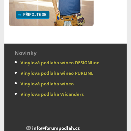
Novinky
Vinylová podlaha wineo DESIGNline
Vinylová podlaha wineo PURLINE
Vinylová podlaha wineo
Vinylová podlaha Wicanders
info@forumpodlah.cz