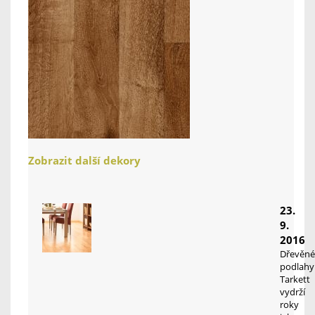
Zobrazit další dekory
23.
9.
2016
Dřevěné
podlahy
Tarkett
vydrží
roky