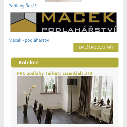
Podlahy Řezáč
Macek - podlahářství
DALŠÍ PODLAHÁŘI
Kolekce
PVC podlahy Tarkett Essentials 370