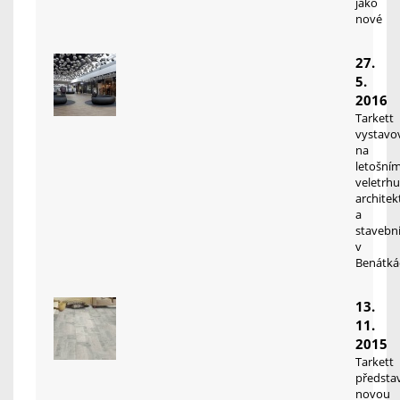
jako
nové
27.
5.
2016
Tarkett
vystavo
na
letošní
veletrhu
architek
a
stavebni
v
Benátká
13.
11.
2015
Tarkett
představ
novou