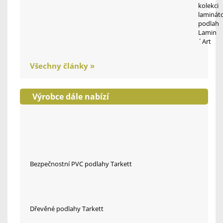
kolekci
laminát
podlah
Lamin
´Art
Všechny články »
Výrobce dále nabízí
Bezpečnostní PVC podlahy Tarkett
Dřevěné podlahy Tarkett