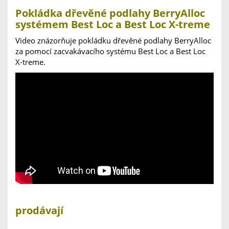
Pokládka dřevěné podlahy BerryAlloc
systémem Best Loc a Best Loc X-treme
Video znázorňuje pokládku dřevěné podlahy BerryAlloc
za pomocí zacvakávacího systému Best Loc a Best Loc
X-treme.
prodávají