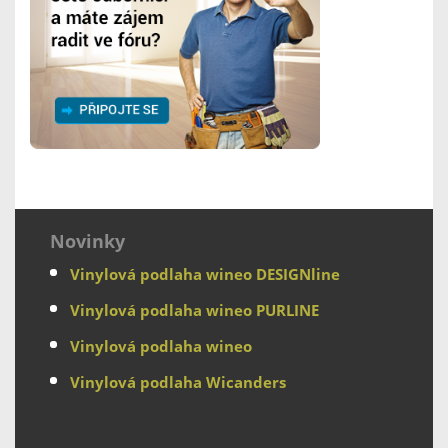
Novinky
Vinylová podlaha wineo DESIGNline
Vinylová podlaha wineo PURLINE
Vinylová podlaha wineo
Vinylová podlaha Wicanders