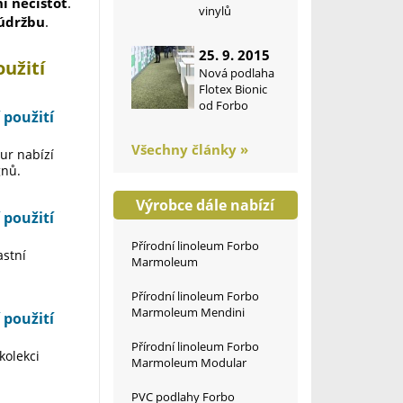
í nečistot
.
vinylů
 údržbu
.
25. 9. 2015
užití
Nová podlaha
Flotex Bionic
od Forbo
 použití
Všechny články »
ur nabízí
gnů.
Výrobce dále nabízí
 použití
Přírodní linoleum Forbo
astní
Marmoleum
Přírodní linoleum Forbo
Marmoleum Mendini
 použití
Přírodní linoleum Forbo
kolekci
Marmoleum Modular
PVC podlahy Forbo