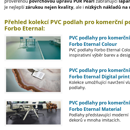
prověřenou
povrchovou úpravu PUR Pearl
zabraňující
lapan
Je nejlepší
zárukou nejen kvality
, ale i
nízkých nákladů na
Přehled kolekcí PVC podlah pro komerční po
Forbo Eternal:
PVC podlahy pro komerční
Forbo Eternal Colour
PVC podlahy Forbo Eternal Colo
inspirativní výběr barev a desi
PVC podlahy pro komerční
Forbo Eternal Digital print
Kolekce umožňující navržení vl
podlahy.
PVC podlahy pro komerční
Forbo Eternal Material
Podlahy představující moderní 
dekorů v mnoha imitacích.