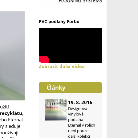
PVC podlahy Forbo
Zobrazit další videa
Články
19. 8. 2016
užití
Designová
 recyklátu
,
vinylová
rbo Eternal
podlaha
Eternal v rolích
rý sleduje
není pouze
používají
další kolekcí