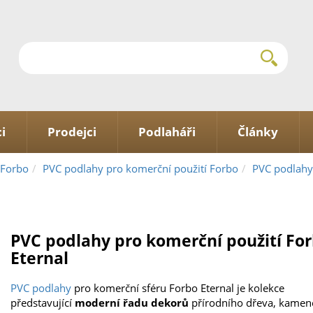
i
Prodejci
Podlaháři
Články
 Forbo
PVC podlahy pro komerční použití Forbo
PVC podlahy 
PVC podlahy pro komerční použití Fo
Eternal
PVC podlahy
pro komerční sféru Forbo Eternal je kolekce
představující
moderní řadu dekorů
přírodního dřeva, kamene