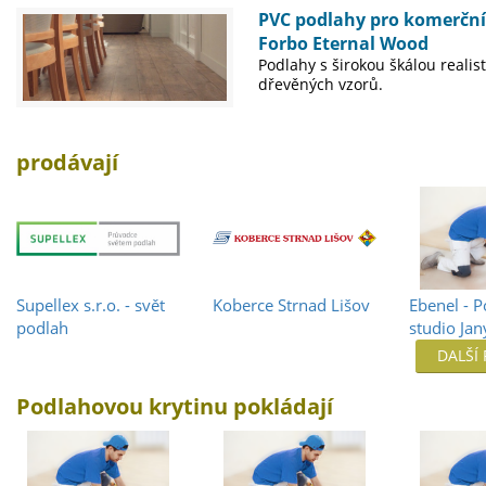
PVC podlahy pro komerční
Forbo Eternal Wood
Podlahy s širokou škálou realis
dřevěných vzorů.
prodávají
Supellex s.r.o. - svět
Koberce Strnad Lišov
Ebenel - 
podlah
studio Ja
DALŠÍ
Podlahovou krytinu pokládají