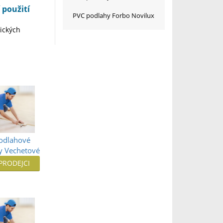
 použití
PVC podlahy Forbo Novilux
tických
Podlahové
ny Vechetové
 PRODEJCI