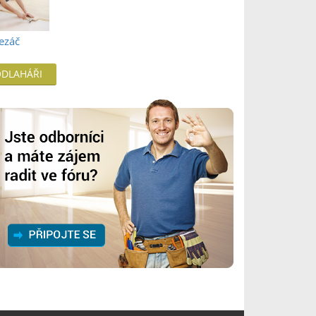
ezáč
ODLAHÁŘI