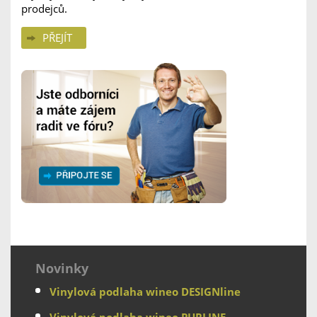
prodejců.
PŘEJÍT
Novinky
Vinylová podlaha wineo DESIGNline
Vinylová podlaha wineo PURLINE