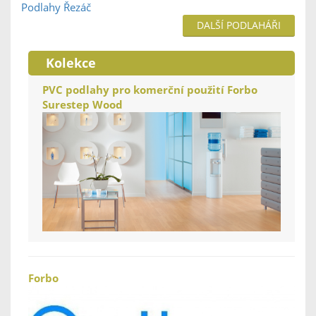
Podlahy Řezáč
DALŠÍ PODLAHÁŘI
Kolekce
PVC podlahy pro komerční použití Forbo
Surestep Wood
Forbo