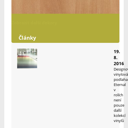
Zobrazit další dekory
Články
19.
8.
2016
Designo
vinylová
podlaha
Eternal
v
rolích
není
pouze
další
kolekcí
vinylů