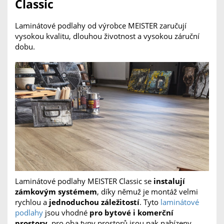
Classic
Laminátové podlahy od výrobce MEISTER zaručují
vysokou kvalitu, dlouhou životnost a vysokou záruční
dobu.
Laminátové podlahy MEISTER Classic se
instalují
zámkovým systémem
, díky němuž je montáž velmi
rychlou a
jednoduchou záležitostí
. Tyto
laminátové
podlahy
jsou vhodné
pro bytové i komerční
prostory
, pro oba typy prostorů jsou pak nabízeny